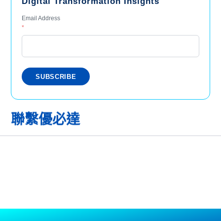
Digital Transformation Insights
Email Address
*
聯繫優必達