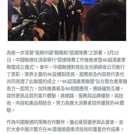
為進一步落實“寬頻中國”戰略和“提速降費”之部署，3月23
日，中國聯通在濟南舉行“提速降費工作推進會暨4K超清產業
聯盟成立儀式”。會中，中國聯通對首批全光網絡省公司進行
了表彰，業界主要的4K設備製造商、服務商及內容商代表也
共同見證了此聯盟的成立。“4K超清產業聯盟”旨在整合產業鏈
各方一起努力，加快推廣普及4K相關應用，通過優勢互補，
提供更高品質的客戶體驗，將網路、服務與品牌優勢，與技
術、內容和產品相結合，努力為廣大消費者提供優質的4K體
驗。
作為中國聯通的策略合作夥伴，優必達受邀參與此盛會，並
於大會中展示雙方在4K雲端遊戲串流技術的重要合作成果。