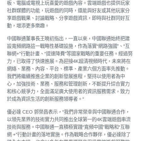
板、電腦或電視上玩喜愛的遊戲內容。雲端遊戲也提供玩家
社群媒體的功能，玩遊戲的同時，還能與好友或其他玩家分
享遊戲戰果、討論戰略、分享遊戲資訊，即時與社群同好互
動，增添更多樂趣。
中國聯通董事長王曉初指出，一直以來，中國聯通始終把建
設寬頻網路這一戰略性基礎設施，作為落實“網路強國”、“互
聯網+”行動計畫、“提速降費”等國家戰略的重要任務。經過努
力，已取得了快速進展。為迎接4K超清視頻時代，未來將在
網絡、業務、內容、平台、標準、產業六個方面率先推動。
我們將繼續推進企業的創新發展進程，堅持以使用者為中
心，加強技術、業務、服務和管理創新，不斷提升綜合實力
和核心競爭力，全面滿足廣大使用者的資訊服務需求，致力
於成為資訊生活的創新服務領導者。“
優必達 CEO 郭榮昌表示，“我們非常榮幸與中國聯通合作，
以領先業界的技術實力共同推出全球第一的4K雲端遊戲串流
技術與服務。中國聯通一直積極實踐“寬頻中國”戰略和“互聯
網 +”行動計畫的落地實施。作為戰略合作夥伴，優必達除了