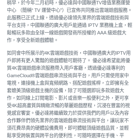
稍早，於今年二月初時，優必達與中國聯通TV增值業務運營
中心 （簡稱“ TV 運營中心”）已宣佈共同推出雲端遊戲服務。
此服務已正式上線，透過優必達領先業界的雲端遊戲技術與
平台支持，中國聯通的廣大用戶能通過 IPTV 業務機上盒，輕
鬆暢玩多款由全球一線遊戲開發商所授權的 AAA 級遊戲大
作，享受全新遊戲體驗。
如同會中所展示的4K雲端遊戲技術，中國聯通廣大的IPTV用
戶即將有更人驚豔的遊戲體驗可期待了。 優必達希望能將優
質4K雲端遊戲串流服務帶入用戶客廳，透過優必達專利的
GameCloud®雲端遊戲串流技術與平台，用戶只需使用家中
電視，連接機上盒與寬頻網路、搭配遊戲搖桿，立即擁有全
套媲美頂級遊戲主機的設備，除了可隨選即玩多款遊戲大
作，如同線上訂閱電影、影片或音樂一般便利之外，更可享
受4K超高畫質與精緻流暢的華麗遊戲歷程，沉浸在豐富的視
覺感官饗宴。優必達將繼續致力於提供我們的用戶以及內容
合作夥伴們領先業界的雲端遊戲串流技術與平台，讓玩家不
須花費昂貴的硬體設備費用，即可體驗頂級遊戲品質，並輕
鬆享受跨裝置與跨平台的便利性，可隨時選擇在手機、平