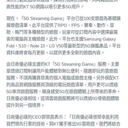
高性能的KT 5G網路以吸引更多5G用戶。
現在，「5G Streaming Game」平台已從100支遊戲為基礎擴
展遊戲清單。此平台提供了RPG、FPS、賽車、動作、冒
險、格鬥等多種類型的遊戲，玩家可從訂閱內容中選擇最厲
害的電腦與主機遊戲。此外，平台也支援Samsung Galaxy
Fold、S10、Note 10、LG V50等最新型的5G旗艦產品。平台
資料庫將會每月更新，以提供更多全新的遊戲內容。
由日商優必達支援的KT「5G Streaming Game」服務，主要
是透過訂閱制讓用戶能體驗到無比便利、隨選即玩的雲遊戲
服務，不須再購買昂貴的個人電腦或遊戲主機。另外搭配KT
的高品質網路服務與頂級的電玩遊戲清單，用戶更可以透過
5G串流遊戲服務，親身感受5G在遊戲體驗上所帶來的革命。
日商優必達相信，這項雲遊戲服務將可以透過5G使遊戲體驗
提升到另一個境界。
日商優必達的CEO郭榮昌表示：「日商優必達很榮幸能利用
我們領先行業的技術，與KT攜手推出5G雲遊戲。我們將結合