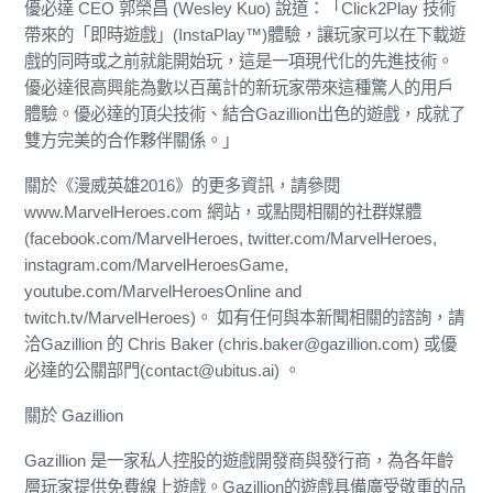
優必達 CEO 郭榮昌 (Wesley Kuo) 說道：「Click2Play 技術
帶來的「即時遊戲」(InstaPlay™)體驗，讓玩家可以在下載遊
戲的同時或之前就能開始玩，這是一項現代化的先進技術。
優必達很高興能為數以百萬計的新玩家帶來這種驚人的用戶
體驗。優必達的頂尖技術、結合Gazillion出色的遊戲，成就了
雙方完美的合作夥伴關係。」
關於《漫威英雄2016》的更多資訊，請參閱
www.MarvelHeroes.com 網站，或點閱相關的社群媒體
(facebook.com/MarvelHeroes, twitter.com/MarvelHeroes,
instagram.com/MarvelHeroesGame,
youtube.com/MarvelHeroesOnline and
twitch.tv/MarvelHeroes)。 如有任何與本新聞相關的諮詢，請
洽Gazillion 的 Chris Baker (chris.baker@gazillion.com) 或優
必達的公關部門(contact@ubitus.ai) 。
關於 Gazillion
Gazillion 是一家私人控股的遊戲開發商與發行商，為各年齡
層玩家提供免費線上遊戲。Gazillion的遊戲具備廣受敬重的品