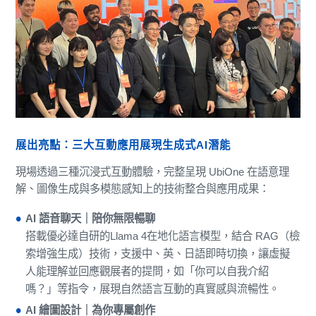
展出亮點：三大互動應用展現生成式AI潛能
現場透過三種沉浸式互動體驗，完整呈現 UbiOne 在語意理
解、圖像生成與多模態感知上的技術整合與應用成果：
AI 語音聊天｜陪你無限暢聊
搭載優必達自研的Llama 4在地化語言模型，結合 RAG（檢
索增強生成）技術，支援中、英、日語即時切換，讓虛擬
人能理解並回應觀展者的提問，如「你可以自我介紹
嗎？」等指令，展現自然語言互動的真實感與流暢性。
AI 繪圖設計｜為你專屬創作