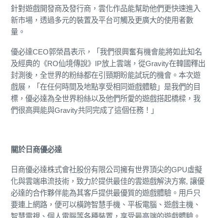
針對遊戲開發商及發行商，雲化作品能幫助他們更快速進入
新市場，透過多元的裝置及平台可觸及更廣大的使用者數
量。
優必達CEO郭榮昌表示，「我們很興奮有機會能將如此知名
及經典的《RO仙境傳說》IP放上雲端，從Gravity在韓國釋出
封測後，全世界的粉絲都在引頸期盼能試玩的機會。本次遊
戲展，「在任何時間及地點享受相同遊戲體驗」是我們的目
標，優必達為全世界粉絲以及他們所愛的遊戲搭起橋樑，我
們很高興能與Gravity共同完成了這個任務！」
關於日商優必達
日商優必達株式會社股份有限公司擁有世界頂尖的GPU虛擬
化與雲端串流技術，致力於提供最佳的雲遊戲解決方案, 讓優
必達的合作夥伴能為其客戶提供最優質的遊戲體驗。用戶只
要連上網路，便可以橫跨智慧手機、平板電腦、遊戲主機、
智慧電視、個人電腦等各種裝置，享受最高端的遊戲體驗。