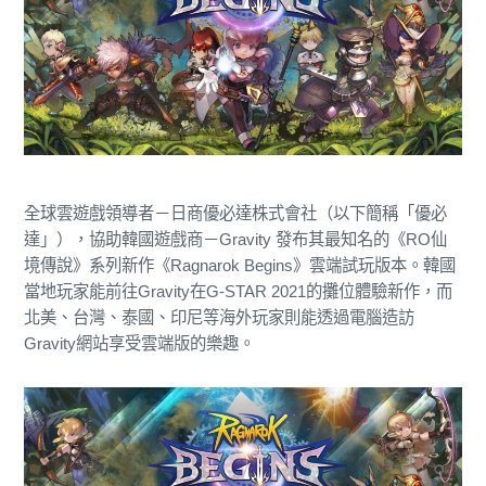
全球雲遊戲領導者－日商優必達株式會社（以下簡稱「優必
達」），協助韓國遊戲商－Gravity 發布其最知名的《RO仙
境傳說》系列新作《Ragnarok Begins》雲端試玩版本。韓國
當地玩家能前往Gravity在G-STAR 2021的攤位體驗新作，而
北美、台灣、泰國、印尼等海外玩家則能透過電腦造訪
Gravity網站享受雲端版的樂趣。