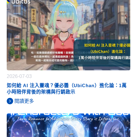
2026-07-03
如何給 AI 注入靈魂？優必醬（UbiChan）進化論：1萬
小時陪伴背後的架構與行銷啟示
閱讀更多