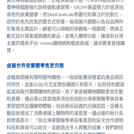
寶水專為敏感肌設計，舒緩其敏感不適，CeraVe適樂膚以三
重神經醯胺強化與修復肌膚屏障，VICHY薇姿致力於追求抗
衰老的皮膚健康，而SkinCeuticals修麗可則專注於抗氧化，
提供抗老先抗氧的整合式保養。每個展示廳都以各自品牌的
形象為主題設計。顧客可以順暢的參觀每一個展間，透過互
動式設計探索感興趣的產品，並導入購物功能，連接到台灣
主要的電商平台: momo購物網和蝦皮商城，讓消費者直接購
買。
虛擬世界使實體零售更完整
虛擬展間擁有隨時隨地購物、一指就能獲得豐富的產品資訊
的特性，並能以3D方式呈現各種圖片和影片，這些特色都是
能成為取代實體購物的原因。為了使虛擬購物體驗更加生動
和真實，優必達以其雲端串流技術協助台灣萊雅醫學美容事
業部提供這種購物體驗，包括極低延遲的光線追踪。這種互
動技術增加了消費者線上購物時的滿意度。優必達的執行長
郭榮昌表示：「與台灣萊雅醫學美容事業部的這次合作證明
科技和美容可以結合，並創造出令人興奮的成果。我們期待