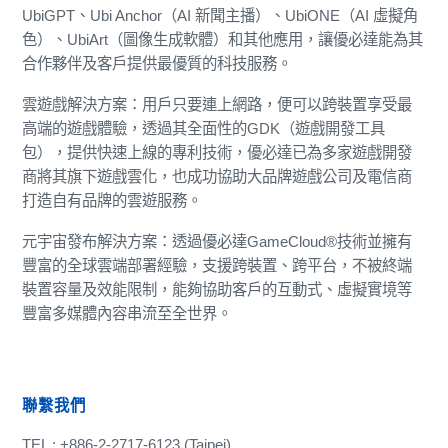
UbiGPT、Ubi Anchor（AI 新聞主播）、UbiONE（AI 虛擬角
色）、UbiArt（圖像生成軟體）和其他應用，讓優必達能為其
合作夥伴及客戶提供最優質的科技服務。
雲遊戲解決方案：用戶只要連上網路，便可以跨裝置享受最
高端的遊戲體驗，透過其全面性的GDK（遊戲開發工具
包），提供快速上線的專利技術，優必達已為多家遊戲開發
商將其旗下遊戲雲化，也成功協助大品牌遊戲公司及電信商
打造自有品牌的雲遊服務。
元宇宙發布解決方案：透過優必達GameCloud®技術並擁有
豐富的全球雲端部署經驗，支援跨裝置、跨平台，不被終端
裝置容量及效能限制，能夠協助客戶的互動式、虛擬實境等
豐富多媒體內容串流至全世界。
聯繫我們
TEL : +886-2-2717-6123 (Taipei)