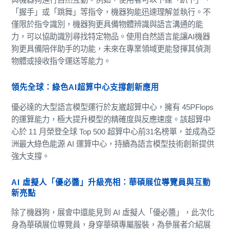
「握手」或「跳舞」等指令，機器狗能迅速理解並執行。不
僅限於指令識別，機器狗更具備物體辨識與語言溝通的能
力，可以協助識別尋找特定物品。使用自然語言能讓AI機器
狗更具備陪伴助手的功能，未來在專業領域更能發揮其偵測
物體或接收指令運送等能力。
領先全球：綠色AI超算中心支撐創新應用
優必達的大型語言模型運行於友崴超算中心，擁有 45PFlops
的運算能力，極大提升模型的精確度與反應速度。該超算中
心於 11 月榮登全球 Top 500 超算中心前31名榜單，並成為亞
洲最大綠色能源 AI 運算中心，持續為語言模型技術創新提供
強大支撐。
AI 虛擬人「優必醬」升級亮相：華碩展位導覽員與互動
新亮點
除了機器狗，展會中還能見到 AI 虛擬人「優必醬」，此次化
身為華碩展位導覽員，身穿華碩專屬服裝，為參展者介紹展