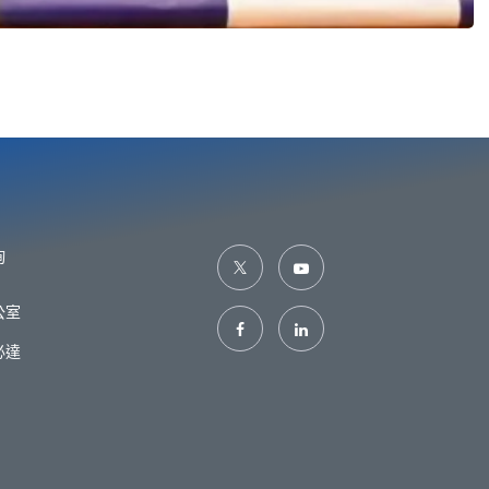
詢
公室
必達