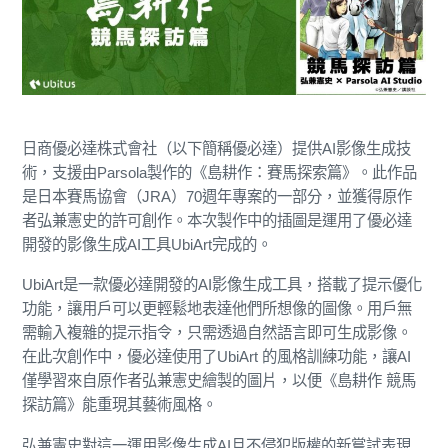
日商優必達株式會社（以下簡稱優必達）提供AI影像生成技
術，支援由Parsola製作的《島耕作：賽馬探索篇》。此作品
是日本賽馬協會（JRA）70週年專案的一部分，並獲得原作
者弘兼憲史的許可創作。本次製作中的插圖是運用了優必達
開發的影像生成AI工具UbiArt完成的。
UbiArt是一款優必達開發的AI影像生成工具，搭載了提示優化
功能，讓用戶可以更輕鬆地表達他們所想像的圖像。用戶無
需輸入複雜的提示指令，只需透過自然語言即可生成影像。
在此次創作中，優必達使用了UbiArt 的風格訓練功能，讓AI
僅學習來自原作者弘兼憲史繪製的圖片，以便《島耕作 競馬
探訪篇》能重現其藝術風格。
弘兼憲史對這一運用影像生成AI且不侵犯版權的新嘗試表現