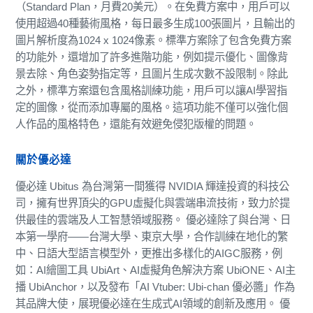
（Standard Plan，月費20美元）。在免費方案中，用戶可以
使用超過40種藝術風格，每日最多生成100張圖片，且輸出的
圖片解析度為1024 x 1024像素。標準方案除了包含免費方案
的功能外，還增加了許多進階功能，例如提示優化、圖像背
景去除、角色姿勢指定等，且圖片生成次數不設限制。除此
之外，標準方案還包含風格訓練功能，用戶可以讓AI學習指
定的圖像，從而添加專屬的風格。這項功能不僅可以強化個
人作品的風格特色，還能有效避免侵犯版權的問題。
關於優必達
優必達 Ubitus 為台灣第一間獲得 NVIDIA 輝達投資的科技公
司，擁有世界頂尖的GPU虛擬化與雲端串流技術，致力於提
供最佳的雲端及人工智慧領域服務。 優必達除了與台灣、日
本第一學府——台灣大學、東京大學，合作訓練在地化的繁
中、日語大型語言模型外，更推出多樣化的AIGC服務，例
如：AI繪圖工具 UbiArt、AI虛擬角色解決方案 UbiONE、AI主
播 UbiAnchor，以及發布「AI Vtuber: Ubi-chan 優必醬」作為
其品牌大使，展現優必達在生成式AI領域的創新及應用。 優