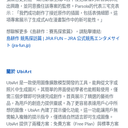
出興趣，並同意擔任該專案的監修。Parsola的代表三宅克表
示：「我們成功創作了接近原作的插圖，包括表情細節。這
項專案展示了生成式AI在漫畫製作中的新可能性。」
想聊解更多《島耕作：賽馬探索篇》，請點擊連結:
島耕作 競馬探訪篇 | JRA FUN – JRA 公式競馬エンタメサイ
ト (jra-fun.jp)
關於 UbiArt
UbiArt 是一款使用圖像擴散模型開發的工具，能夠從文字或
照片中生成圖片。其簡單的界面使初學者也能輕鬆使用，僅
需三個步驟即可快速完成創作。首頁展示了精選的藝術作
品，為用戶的創造力提供靈感。為了更容易表達用戶心中所
想的圖像，UbiArt 內建了提示優化功能。這一功能讓用戶無
需輸入複雜的提示指令，僅透過自然語言即可生成圖像。
UbiArt 提供了兩種方案：免費方案（Free Plan）與標準方案