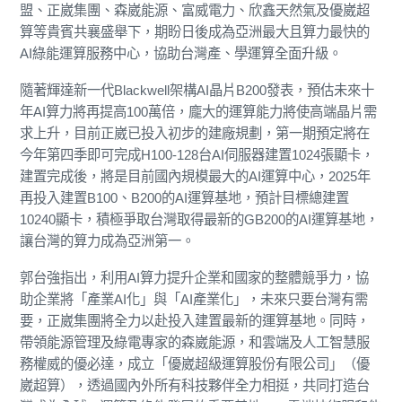
盟、正崴集團、森崴能源、富威電力、欣鑫天然氣及優崴超
算等貴賓共襄盛舉下，期盼日後成為亞洲最大且算力最快的
AI綠能運算服務中心，協助台灣產、學運算全面升級。
隨著輝達新一代Blackwell架構AI晶片B200發表，預估未來十
年AI算力將再提高100萬倍，龐大的運算能力將使高端晶片需
求上升，目前正崴已投入初步的建廠規劃，第一期預定將在
今年第四季即可完成H100-128台AI伺服器建置1024張顯卡，
建置完成後，將是目前國內規模最大的AI運算中心，2025年
再投入建置B100、B200的AI運算基地，預計目標總建置
10240顯卡，積極爭取台灣取得最新的GB200的AI運算基地，
讓台灣的算力成為亞洲第一。
郭台強指出，利用AI算力提升企業和國家的整體競爭力，協
助企業將「產業AI化」與「AI產業化」，未來只要台灣有需
要，正崴集團將全力以赴投入建置最新的運算基地。同時，
帶領能源管理及綠電專家的森崴能源，和雲端及人工智慧服
務權威的優必達，成立「優崴超級運算股份有限公司」（優
崴超算），透過國內外所有科技夥伴全力相挺，共同打造台