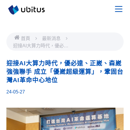
首頁
最新消息
迎接AI大算力時代，優必
達、正崴、森崴強強聯手
成立「優崴超級運算」，鞏
迎接AI大算力時代，優必達、正崴、森崴
固台灣AI革命中心地位
強強聯手 成立「優崴超級運算」，鞏固台
灣AI革命中心地位
24-05-27