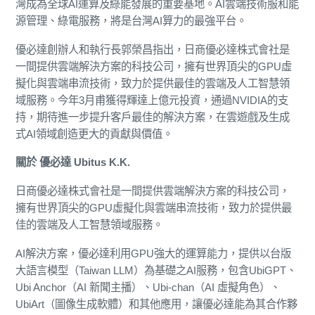
灣成為全球AI運算及綠能發展的重要基地。AI雲端技術服和能
源管理、綠電服務，將是台灣AI算力的最強平台。
優必達創辦人和執行長郭榮昌指出，日商優必達株式會社是
一間提供雲端解決方案的科技公司，擁有世界頂尖的GPU虛
擬化與雲端串流技術，致力於提供最佳的雲端及人工智慧領
域服務。今年3月甫獲得輝達上億元投資，通過NVIDIA的支
持，期待進一步提升客戶最佳的解決方案，在雲遊戲及生成
式AI領域創造更大的貢獻與價值。
關於 優必達 Ubitus K.K.
日商優必達株式會社是一間提供雲端解決方案的科技公司，
擁有世界頂尖的GPU虛擬化與雲端串流技術，致力於提供最
佳的雲端及人工智慧領域服務。
AI解決方案，優必達利用GPU強大的運算能力，提供以台版
大語言模型（Taiwan LLM）為基礎之AI服務，包含UbiGPT、
Ubi Anchor（AI 新聞主播）、Ubi-chan（AI 虛擬角色）、
UbiArt（圖像生成軟體）和其他應用，讓優必達能為其合作夥