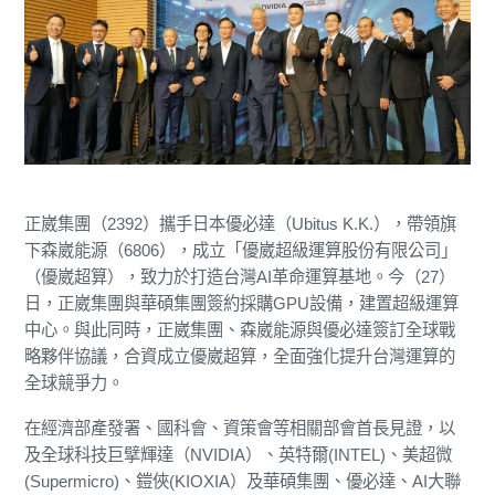
正崴集團（2392）攜手日本優必達（Ubitus K.K.），帶領旗
下森崴能源（6806），成立「優崴超級運算股份有限公司」
（優崴超算），致力於打造台灣AI革命運算基地。今（27）
日，正崴集團與華碩集團簽約採購GPU設備，建置超級運算
中心。與此同時，正崴集團、森崴能源與優必達簽訂全球戰
略夥伴協議，合資成立優崴超算，全面強化提升台灣運算的
全球競爭力。
在經濟部產發署、國科會、資策會等相關部會首長見證，以
及全球科技巨擘輝達（NVIDIA）、英特爾(INTEL)、美超微
(Supermicro)、鎧俠(KIOXIA）及華碩集團、優必達、AI大聯