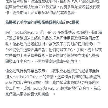
比的技術服務，為滿足及吸引不同喜好的玩家，優必達的遊
戲庫至今已累積超過 700 款遊戲，內有多款類型遊戲及代表
作，更是市面上涵蓋最多3A作品的雲遊戲庫。
為遊戲老手準備的經典街機遊戲和奇幻PC遊戲
來自mediba和Fulqrum旗下的 50 多款街機及PC遊戲，將能讓
玩過或曾聽過這些經典作品的玩家們使用雲遊戲平台再度回
味。優必達的雲遊戲技術，讓玩家不再受限於使用傳統PC平
台才能玩到這些經典遊戲；他們可以在 PC、手機、機上盒或
智慧電視上享受這些遊戲。優必達將持續與獨立或著名遊戲
開發工作室合作，不斷地豐富遊戲庫中的內容。
優必達執行長郭榮昌表示，「我很開心優必達的遊戲庫能夠
加入mediba 和 Fulqrum的遊戲，這些懷舊情懷的作品總能讓
玩家們想起許多有趣的回憶。我們希望未來能與更多遊戲開
發工作室、或像mediba 和 Fulqrum這樣的發行商合作，為玩
家們帶來更多的喜悅和樂趣」。