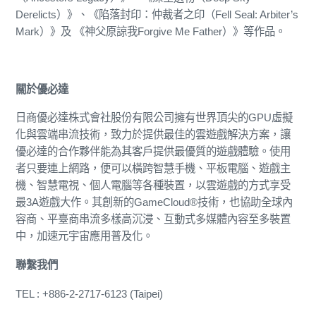
Derelicts）》、《陷落封印：仲裁者之印（Fell Seal: Arbiter’s
Mark）》及 《神父原諒我Forgive Me Father）》等作品。
關於優必達
日商優必達株式會社股份有限公司擁有世界頂尖的GPU虛擬
化與雲端串流技術，致力於提供最佳的雲遊戲解決方案，讓
優必達的合作夥伴能為其客戶提供最優質的遊戲體驗。使用
者只要連上網路，便可以橫跨智慧手機、平板電腦、遊戲主
機、智慧電視、個人電腦等各種裝置，以雲遊戲的方式享受
最3A遊戲大作。其創新的GameCloud®技術，也協助全球內
容商、平臺商串流多樣高沉浸、互動式多媒體內容至多裝置
中，加速元宇宙應用普及化。
聯繫我們
TEL : +886-2-2717-6123 (Taipei)