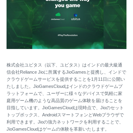
株式会社ユビタス（以下、ユビタス）はインドの最大級通
信会社Reliance Jioに所属するJioGamesと提携し、インドで
クラウドゲームサービスを提供することを1月11日に公開い
たしました。JioGamesCloudはインドのクラウドゲームプ
ラットフォームで、ユーザーに様々なデバイスで気軽に家
庭用ゲーム機のような高品質のゲーム体験を届けることを
目指しています。JioGamesCloudは現時点で、Jioのセット
トップボックス、AndroidスマートフォンとWebブラウザで
利用できます。Jioの強力ネットワークを利用することで、
JioGamesCloudはゲームの体験を革新いたします。