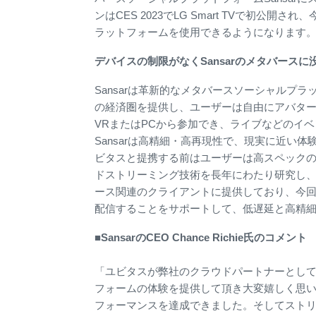
ンはCES 2023でLG Smart TVで初
ラットフォームを使用できるようになります
デバイスの制限がなくSansarのメタバースに
Sansarは革新的なメタバースソーシャルプラットフォ
の経済圏を提供し、ユーザーは自由にアバタ
VRまたはPCから参加でき、ライブなどのイ
Sansarは高精細・高再現性で、現実に近い
ビタスと提携する前はユーザーは高スペックの
ドストリーミング技術を長年にわたり研究し
ース関連のクライアントに提供しており、今回はSa
配信することをサポートして、低遅延と高精
■SansarのCEO Chance Richie氏のコメント
「ユビタスが弊社のクラウドパートナーとし
フォームの体験を提供して頂き大変嬉しく思
フォーマンスを達成できました。そしてスト