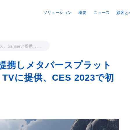
ソリューション
概要
ニュース
顧客と
ス、Sansarと提携しメ
スプラットフォームを
mart TVに提供、CES
rと提携しメタバースプラット
で初公開
 TVに提供、CES 2023で初