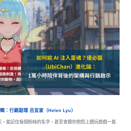
編輯：行銷副理 呂宜家（Helen Lyu）
大家聊天，能記住每個粉絲的名字，甚至會跟你抱怨上週玩遊戲一直