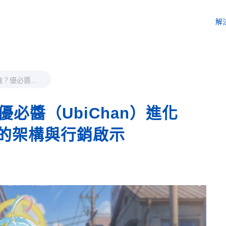
解
靈魂？優必醬
化論：1萬小時
行銷啟示
優必醬（UbiChan）進化
的架構與行銷啟示