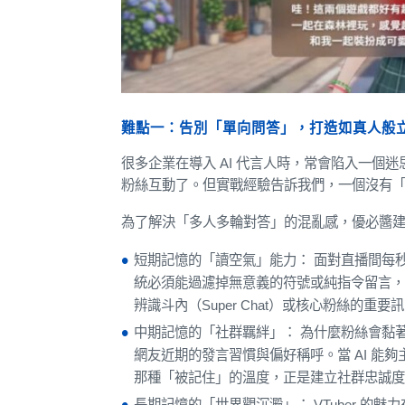
難點一：告別「單向問答」，打造如真人般
很多企業在導入 AI 代言人時，常會陷入一個
粉絲互動了。但實戰經驗告訴我們，一個沒有「
為了解決「多人多輪對答」的混亂感，優必醬
短期記憶的「讀空氣」能力： 面對直播間每秒
統必須能過濾掉無意義的符號或純指令留言
辨識斗內（Super Chat）或核心粉絲的
中期記憶的「社群羈絆」： 為什麼粉絲會黏
網友近期的發言習慣與偏好稱呼。當 AI 能
那種「被記住」的溫度，正是建立社群忠誠
長期記憶的「世界觀沉澱」： VTuber 的