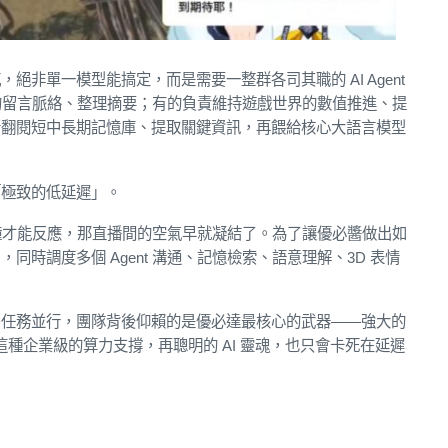
非單一模型能搞定，而是需要一整群各司其職的 AI Agent
天室的留言脈絡、整理摘要；有的負責維持遊戲世界的數值推進、提
斷翻閱短中長期記憶庫、提取關鍵資訊，再餵給核心大語言模型
「極致的低延遲」。
 秒鐘才能反應，那直播間的空氣早就凝結了。為了讓優必醬做出如
時調度多個 Agent 溝通、記憶檢索、語意理解、3D 表情
多任務並行，團隊背後仰賴的是優必達最核心的武器——強大的
這種企業級的算力支撐，再聰明的 AI 靈魂，也只會卡死在延遲