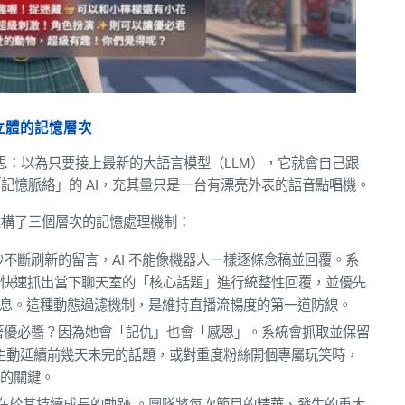
立體的記憶層次
迷思：以為只要接上最新的大語言模型（LLM），它就會自己跟
記憶脈絡」的 AI，充其量只是一台有漂亮外表的語音點唱機。
建構了三個層次的記憶處理機制：
不斷刷新的留言，AI 不能像機器人一樣逐條念稿並回覆。系
，快速抓出當下聊天室的「核心話題」進行統整性回覆，並優先
重要訊息。這種動態過濾機制，是維持直播流暢度的第一道防線。
著優必醬？因為她會「記仇」也會「感恩」。系統會抓取並保留
夠主動延續前幾天未完的話題，或對重度粉絲開個專屬玩笑時，
度的關鍵。
魅力在於其持續成長的軌跡 。團隊將每次節目的精華、發生的重大