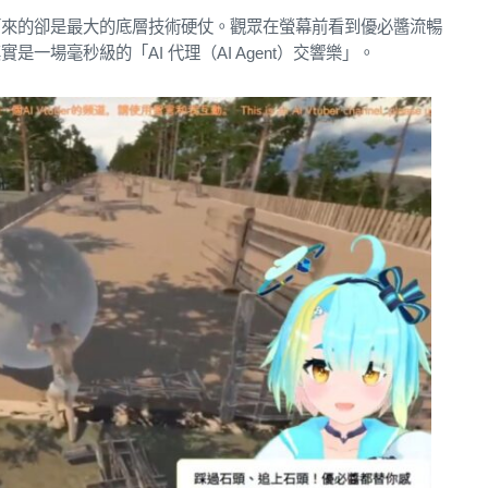
而來的卻是最大的底層技術硬仗。觀眾在螢幕前看到優必醬流暢
一場毫秒級的「AI 代理（AI Agent）交響樂」。