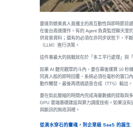
要達到媲美真人直播主的高互動性與即時節目感，絕
在後台高速運作。有的 Agent 負責監控聊
供背景資料；還有的必須在非同步狀態下，不
（LLM）進行決策。
這件事最大的挑戰就在於「多工平行處理」與
如果 AI 聽完觀眾的斗內，要在幕後運算 10
同真人般的即時回覆，系統必須在毫秒的窗口內，同
動作觸發，最後再透過語音合成（TTS）輸出。
要在如此壓縮的時間內完成海量數據的提取與
GPU 雲端基礎建設與算力調度技術。如果沒有
與斷訊的無底洞裡。
從滴水穿石的靈魂，到企業級 SaaS 的誕生