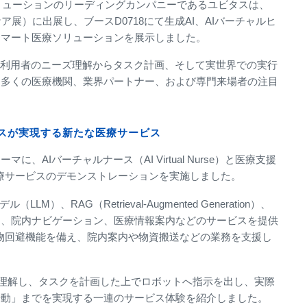
ソリューションのリーディングカンパニーであるユビタスは、
ヘルスケア展）に出展し、ブースD0718にて生成AI、AIバーチャルヒ
スマート医療ソリューションを展示しました。
モデルを通じて、利用者のニーズ理解からタスク計画、そして実世界での実行
、多くの医療機関、業界パートナー、および専門来場者の注目
クスが実現する新たな医療サービス
AIバーチャルナース（AI Virtual Nurse）と医療支援
医療サービスのデモンストレーションを実施しました。
）、RAG（Retrieval-Augmented Generation）、
内、院内ナビゲーション、医療情報案内などのサービスを提供
害物回避機能を備え、院内案内や物資搬送などの業務を支援し
要望を理解し、タスクを計画した上でロボットへ指示を出し、実際
行動」までを実現する一連のサービス体験を紹介しました。