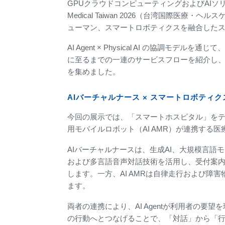
GPUクラウドコンピューティングおよびAI
Medical Taiwan 2026（台湾国際医療・
ューマン、スマートロボティクスを融合した
AI Agent × Physical AI の協調
に至るまでの一連のサービスフローを紹介し
を集めました。
AIバーチャルナース × スマートロボティ
今回の展示では、「スマートホスピタル」をテーマに、
用モバイルロボット（AI AMR）が連携する
AIバーチャルナースは、生成AI、大規模言語モデル（LLM
および多言語音声対話技術を活用し、受付案
します。一方、AI AMRは自律走行および障
ます。
両者の連携により、AI Agentが利用者の
の行動へとつなげることで、「対話」から「